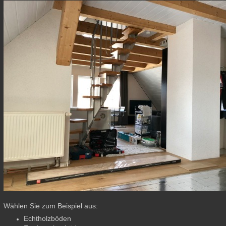
Wä
hlen Sie zum Beispiel aus:
Echtholzböden